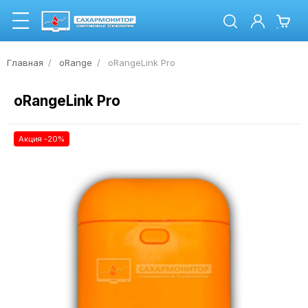
Главная
oRange
oRangeLink Pro
oRangeLink Pro
Акция -20%